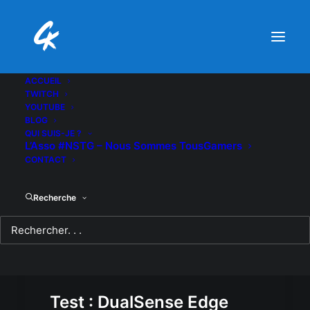
ACCUEIL
TWITCH
YOUTUBE
BLOG
QUI SUIS-JE ?
L’Asso #NSTG – Nous Sommes TousGamers
CONTACT
Recherche
Test : DualSense Edge