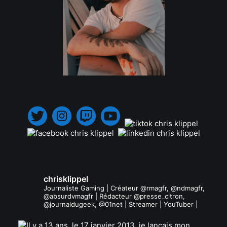
.
chrisklippel
Journaliste Gaming | Créateur @rmagfr, @ndmagfr,
@absurdvmagfr | Rédacteur @presse_citron,
@journaldugeek, @01net | Streamer | YouTuber |