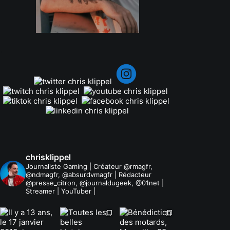
.
chrisklippel
Journaliste Gaming | Créateur @rmagfr,
@ndmagfr, @absurdvmagfr | Rédacteur
@presse_citron, @journaldugeek, @01net |
Streamer | YouTuber |