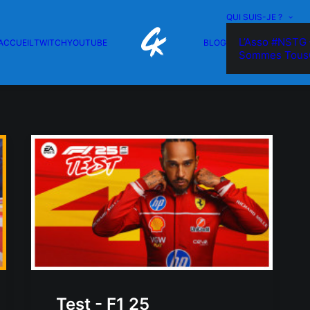
QUI SUIS-JE ?
L’Asso #NSTG 
ACCUEIL
TWITCH
YOUTUBE
BLOG
Sommes Tous
Test - F1 25