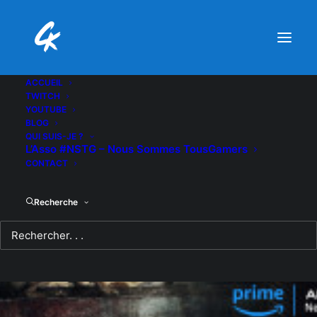
ACCUEIL
TWITCH
YOUTUBE
BLOG
QUI SUIS-JE ?
L’Asso #NSTG – Nous Sommes TousGamers
CONTACT
Recherche