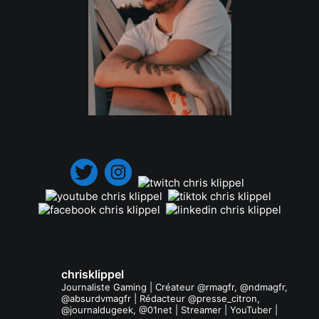
.
chrisklippel
Journaliste Gaming | Créateur @rmagfr, @ndmagfr,
@absurdvmagfr | Rédacteur @presse_citron,
@journaldugeek, @01net | Streamer | YouTuber |