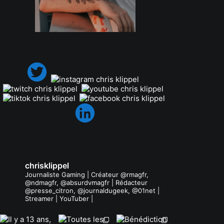
.
chrisklippel
Journaliste Gaming | Créateur @rmagfr,
@ndmagfr, @absurdvmagfr | Rédacteur
@presse_citron, @journaldugeek, @01net |
Streamer | YouTuber |