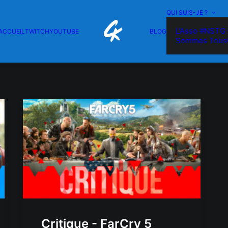
QUI SUIS-JE ?
L’Asso #NSTG 
ACCUEIL
TWITCH
YOUTUBE
BLOG
Sommes Tous
Critique - FarCry 5