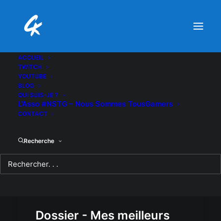
ACCUEIL
TWITCH
YOUTUBE
BLOG
QUI SUIS-JE ?
L’Asso #NSTG – Nous Sommes TousGamers
CONTACT
Recherche
Dossier - Mes meilleurs