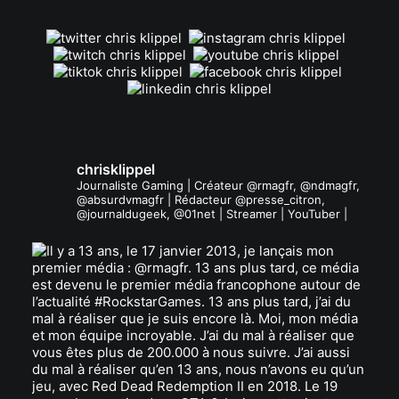
.
chrisklippel
Journaliste Gaming | Créateur @rmagfr, @ndmagfr,
@absurdvmagfr | Rédacteur @presse_citron,
@journaldugeek, @01net | Streamer | YouTuber |