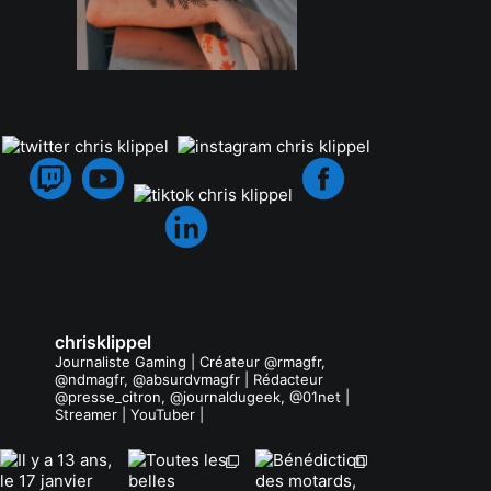
.
chrisklippel
Journaliste Gaming | Créateur @rmagfr,
@ndmagfr, @absurdvmagfr | Rédacteur
@presse_citron, @journaldugeek, @01net |
Streamer | YouTuber |