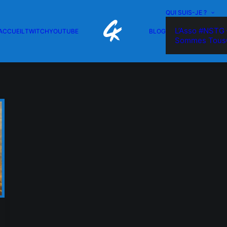
QUI SUIS-JE ?
L’Asso #NSTG 
ACCUEIL
TWITCH
YOUTUBE
BLOG
Sommes Tous