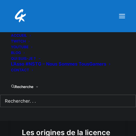
ACCUEIL
TWITCH
YOUTUBE
BLOG
QUI SUIS-JE ?
L’Asso #NSTG – Nous Sommes TousGamers
CONTACT
Recherche
Les origines de la licence