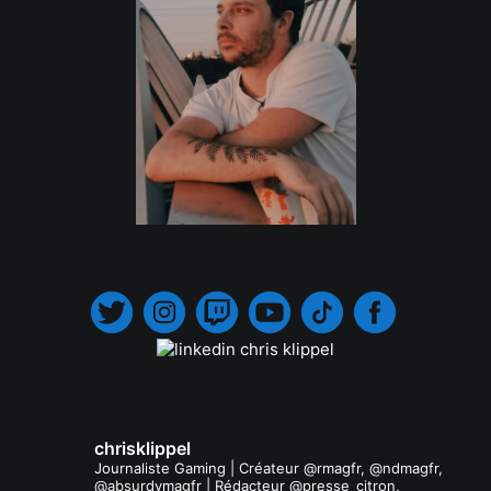
.
chrisklippel
Journaliste Gaming | Créateur @rmagfr, @ndmagfr,
@absurdvmagfr | Rédacteur @presse_citron,