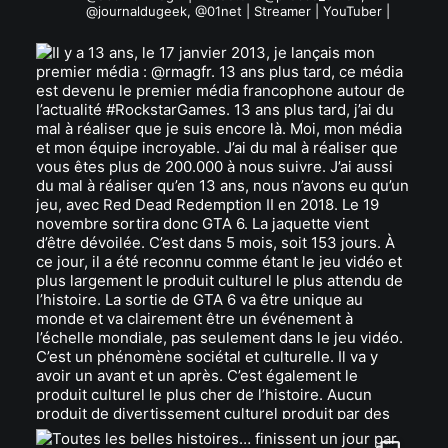
@journaldugeek, @01net | Streamer | YouTuber |