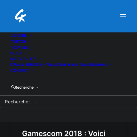
ACCUEIL
TWITCH
YOUTUBE
BLOG
QUI SUIS-JE ?
L’Asso #NSTG – Nous Sommes TousGamers
CONTACT
Recherche
Gamescom 2018 : Voici