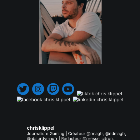
.
chrisklippel
Journaliste Gaming | Créateur @rmagfr, @ndmagfr,
@absurdvmagfr | Rédacteur @presse_citron,