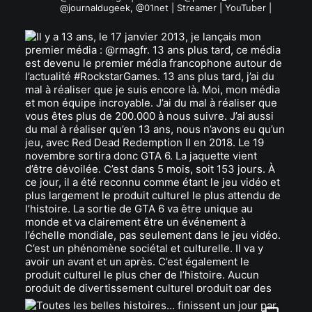
@journaldugeek, @01net | Streamer | YouTuber |