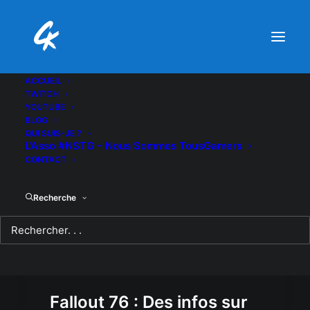
ACCUEIL
TWITCH
YOUTUBE
BLOG
QUI SUIS-JE ?
L’Asso #NSTG – Nous Sommes TousGamers
CONTACT
Recherche
Fallout 76 : Des infos sur