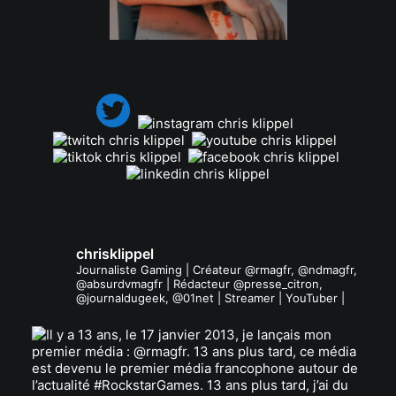
.
chrisklippel
Journaliste Gaming | Créateur @rmagfr, @ndmagfr,
@absurdvmagfr | Rédacteur @presse_citron,
@journaldugeek, @01net | Streamer | YouTuber |