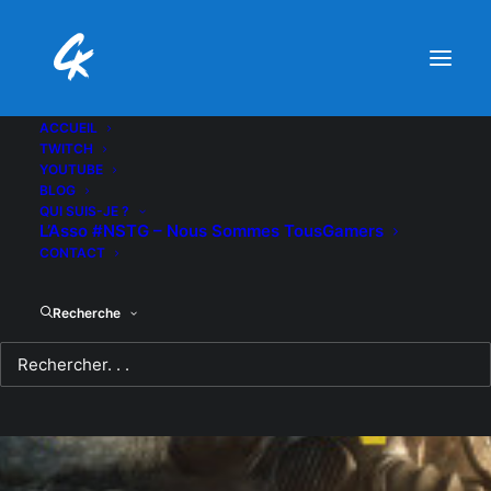
ACCUEIL
TWITCH
YOUTUBE
BLOG
QUI SUIS-JE ?
L’Asso #NSTG – Nous Sommes TousGamers
CONTACT
Recherche