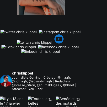
.
chrisklippel
Journaliste Gaming | Créateur @rmagfr,
@ndmagfr, @absurdvmagfr | Rédacteur
@presse_citron, @journaldugeek, @01net |
Streamer | YouTuber |