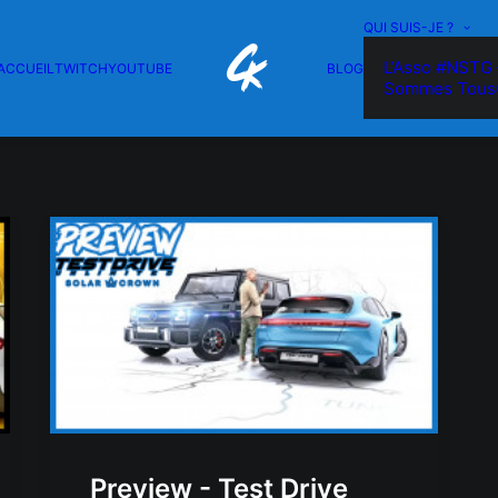
QUI SUIS-JE ?
L’Asso #NSTG 
ACCUEIL
TWITCH
YOUTUBE
BLOG
Sommes Tous
Preview - Test Drive