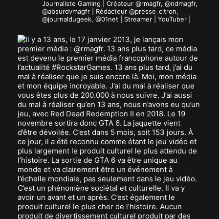
Journaliste Gaming | Créateur @rmagfr, @ndmagfr,
@absurdvmagfr | Rédacteur @presse_citron,
@journaldugeek, @01net | Streamer | YouTuber |