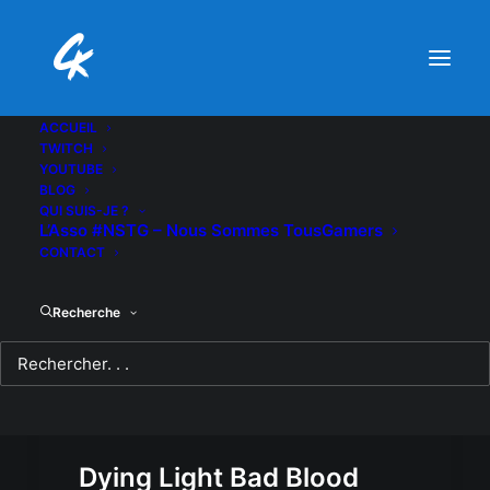
ACCUEIL
TWITCH
YOUTUBE
BLOG
QUI SUIS-JE ?
L’Asso #NSTG – Nous Sommes TousGamers
CONTACT
Recherche
Dying Light Bad Blood