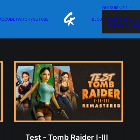
QUI SUIS-JE ?
L’Asso #NSTG 
ACCUEIL
TWITCH
YOUTUBE
BLOG
Sommes Tous
Test - Tomb Raider I-III