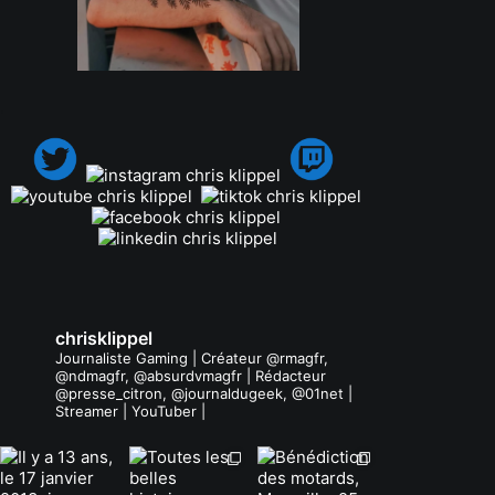
.
chrisklippel
Journaliste Gaming | Créateur @rmagfr,
@ndmagfr, @absurdvmagfr | Rédacteur
@presse_citron, @journaldugeek, @01net |
Streamer | YouTuber |