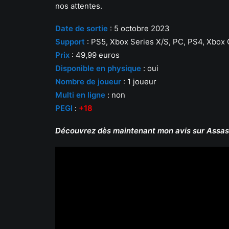
nos attentes.
Date de sortie
: 5 octobre 2023
S
upp
ort
: PS5, Xbox Series X/S, PC, PS4, Xbox
Prix
: 49,99 euros
Disponible en physique
: oui
Nombre de joueur
: 1 joueur
Multi en ligne
: non
PEG
I
:
+18
Découvrez dès maintenant mon avis sur Assass