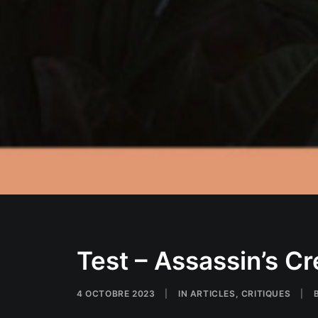
Test – Assassin’s C
4 OCTOBRE 2023
|
IN
ARTICLES
,
CRITIQUES
|