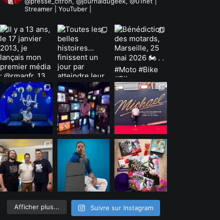
@presse_citron, @journaldugeek, @01net |
Streamer | YouTuber |
Afficher plus...
Suivre sur Instagram