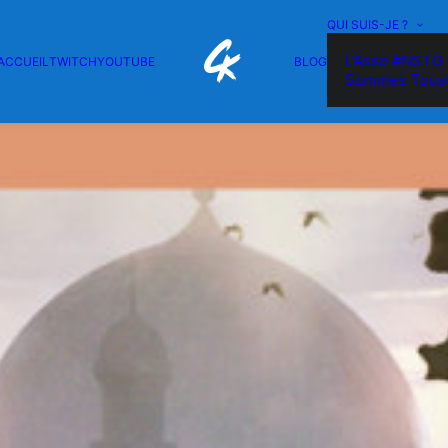
QUI SUIS-JE ?
L’Asso #NSTG 
ACCUEIL
TWITCH
YOUTUBE
BLOG
Sommes Tous