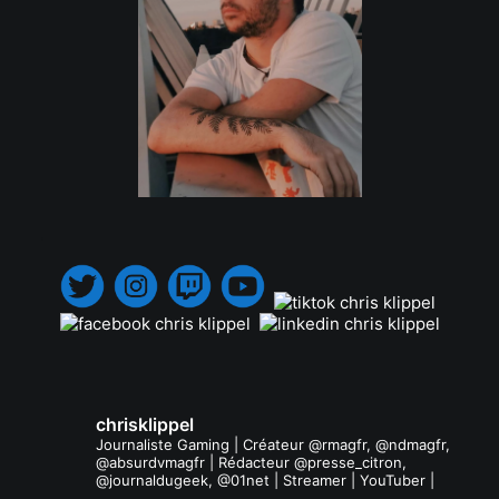
.
chrisklippel
Journaliste Gaming | Créateur @rmagfr, @ndmagfr,
@absurdvmagfr | Rédacteur @presse_citron,
@journaldugeek, @01net | Streamer | YouTuber |