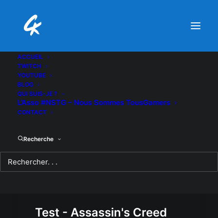
ACCUEIL
TWITCH
YOUTUBE
BLOG
QUI SUIS-JE ?
L’Asso #NSTG – Nous Sommes TousGamers
CONTACT
Recherche
Test - Assassin's Creed