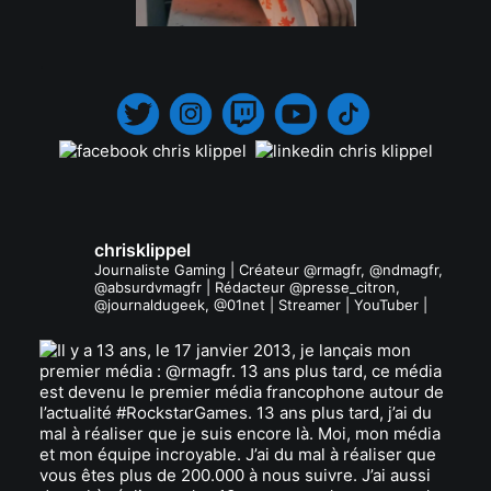
.
chrisklippel
Journaliste Gaming | Créateur @rmagfr, @ndmagfr,
@absurdvmagfr | Rédacteur @presse_citron,
@journaldugeek, @01net | Streamer | YouTuber |