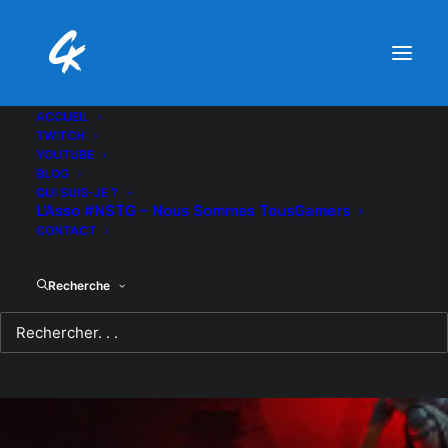
ACCUEIL
TWITCH
YOUTUBE
BLOG
QUI SUIS-JE ?
L’Asso #NSTG – Nous Sommes TousGamers
CONTACT
Recherche