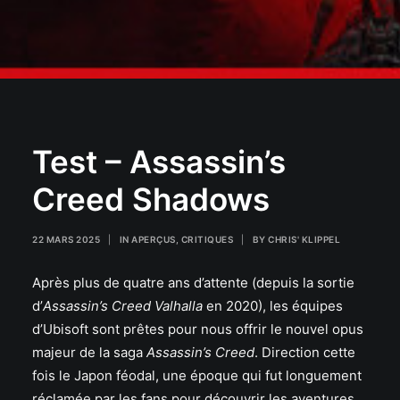
Test – Assassin’s
Creed Shadows
22 MARS 2025
|
IN
APERÇUS
,
CRITIQUES
|
BY
CHRIS' KLIPPEL
Après plus de quatre ans d’attente (depuis la sortie
d’
Assassin’s Creed Valhalla
en 2020), les équipes
d’Ubisoft sont prêtes pour nous offrir le nouvel opus
majeur de la saga
Assassin’s Creed
. Direction cette
fois le Japon féodal, une époque qui fut longuement
réclamée par les fans pour découvrir les aventures