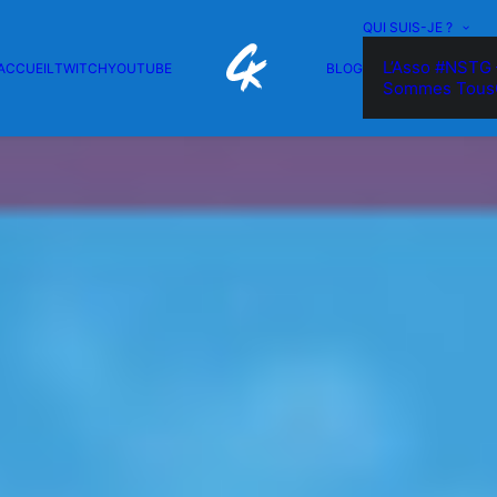
QUI SUIS-JE ?
L’Asso #NSTG 
ACCUEIL
TWITCH
YOUTUBE
BLOG
Sommes Tous