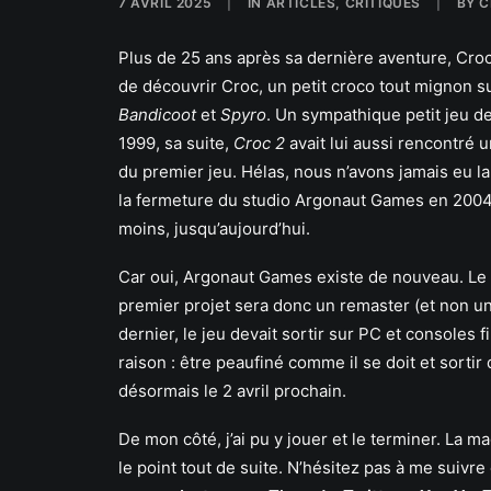
7 AVRIL 2025
|
IN
ARTICLES
,
CRITIQUES
|
BY
C
Plus de 25 ans après sa dernière aventure, Croc
de découvrir Croc, un petit croco tout mignon su
Bandicoot
et
Spyro
. Un sympathique petit jeu d
1999, sa suite,
Croc 2
avait lui aussi rencontré u
du premier jeu. Hélas, nous n’avons jamais eu l
la fermeture du studio Argonaut Games en 2004 
moins, jusqu’aujourd’hui.
Car oui, Argonaut Games existe de nouveau. Le s
premier projet sera donc un remaster (et non u
dernier, le jeu devait sortir sur PC et consoles 
raison : être peaufiné comme il se doit et sortir da
désormais le 2 avril prochain.
De mon côté, j’ai pu y jouer et le terminer. La m
le point tout de suite. N’hésitez pas à me suiv