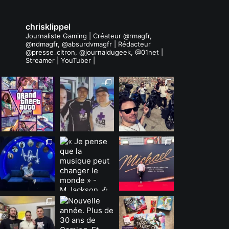
chrisklippel
Journaliste Gaming | Créateur @rmagfr,
@ndmagfr, @absurdvmagfr | Rédacteur
@presse_citron, @journaldugeek, @01net |
Streamer | YouTuber |