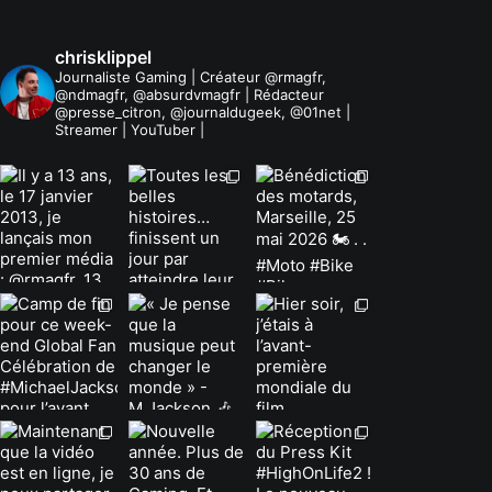
chrisklippel
Journaliste Gaming | Créateur @rmagfr,
@ndmagfr, @absurdvmagfr | Rédacteur
@presse_citron, @journaldugeek, @01net |
Streamer | YouTuber |