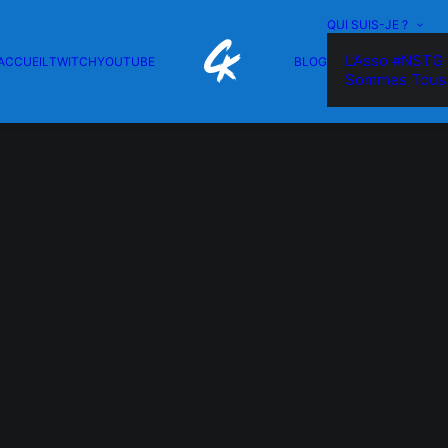
QUI SUIS-JE ?
L’Asso #NSTG 
ACCUEIL
TWITCH
YOUTUBE
BLOG
Sommes Tous