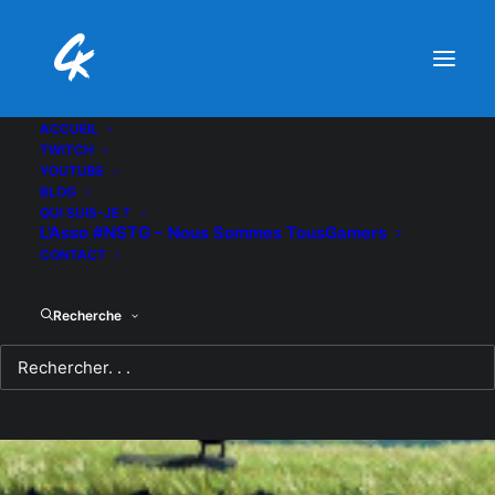
ACCUEIL
TWITCH
YOUTUBE
BLOG
QUI SUIS-JE ?
L’Asso #NSTG – Nous Sommes TousGamers
CONTACT
Recherche