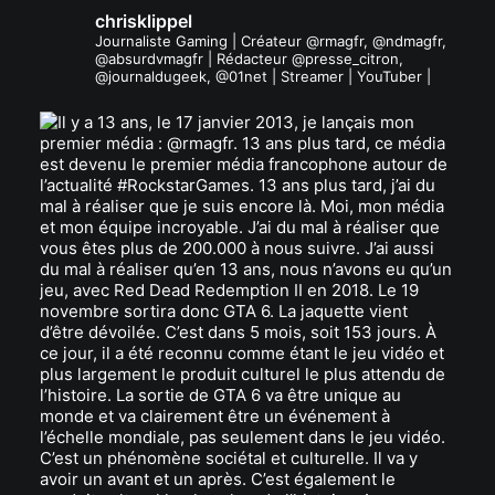
chrisklippel
Journaliste Gaming | Créateur @rmagfr, @ndmagfr,
@absurdvmagfr | Rédacteur @presse_citron,
@journaldugeek, @01net | Streamer | YouTuber |