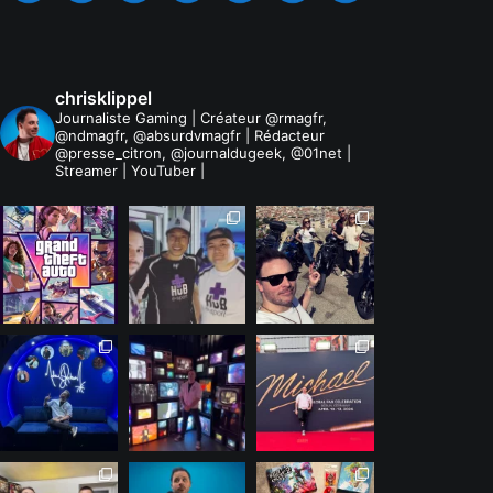
chrisklippel
Journaliste Gaming | Créateur @rmagfr,
@ndmagfr, @absurdvmagfr | Rédacteur
@presse_citron, @journaldugeek, @01net |
Streamer | YouTuber |