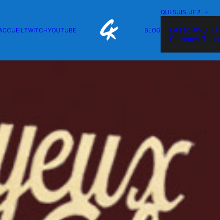
QUI SUIS-JE ?
L’Asso #NSTG 
ACCUEIL
TWITCH
YOUTUBE
BLOG
Sommes Tous