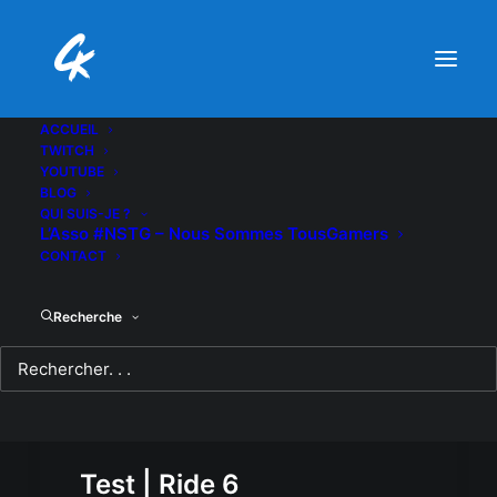
ACCUEIL
TWITCH
YOUTUBE
BLOG
QUI SUIS-JE ?
L’Asso #NSTG – Nous Sommes TousGamers
CONTACT
Recherche
Test | Ride 6