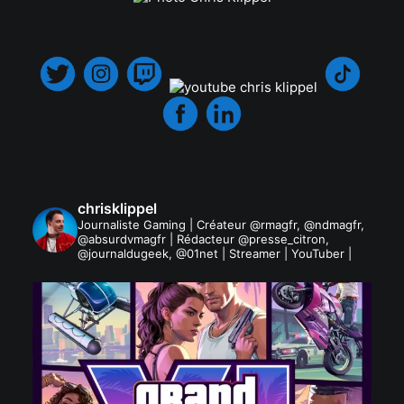
.
chrisklippel
Journaliste Gaming | Créateur @rmagfr, @ndmagfr,
@absurdvmagfr | Rédacteur @presse_citron,
@journaldugeek, @01net | Streamer | YouTuber |