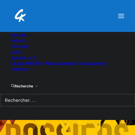
ACCUEIL
TWITCH
YOUTUBE
BLOG
QUI SUIS-JE ?
L’Asso #NSTG – Nous Sommes TousGamers
CONTACT
Recherche