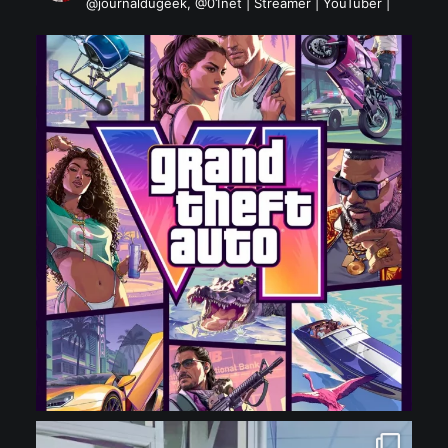
@journaldugeek, @01net | Streamer | YouTuber |