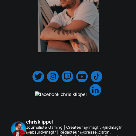
.
chrisklippel
Journaliste Gaming | Créateur @rmagfr, @ndmagfr,
@absurdvmagfr | Rédacteur @presse_citron,