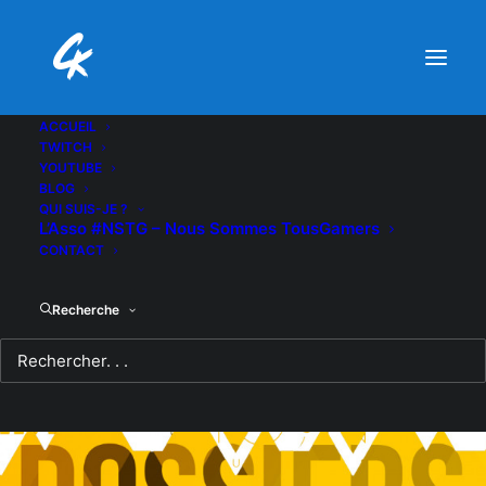
ACCUEIL
TWITCH
YOUTUBE
BLOG
QUI SUIS-JE ?
L’Asso #NSTG – Nous Sommes TousGamers
CONTACT
Recherche