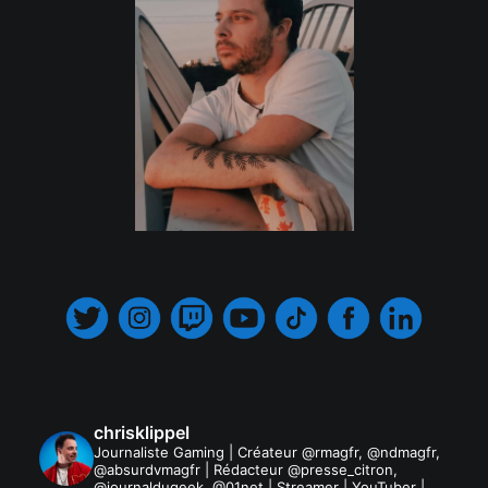
.
chrisklippel
Journaliste Gaming | Créateur @rmagfr, @ndmagfr,
@absurdvmagfr | Rédacteur @presse_citron,
@journaldugeek, @01net | Streamer | YouTuber |