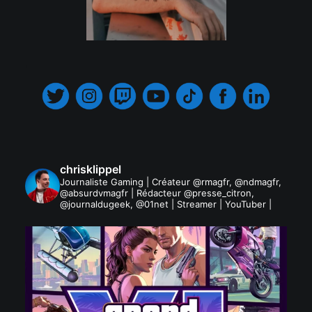
.
chrisklippel
Journaliste Gaming | Créateur @rmagfr, @ndmagfr,
@absurdvmagfr | Rédacteur @presse_citron,
@journaldugeek, @01net | Streamer | YouTuber |