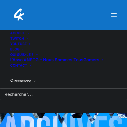
ACCUEIL
TWITCH
YOUTUBE
BLOG
QUI SUIS-JE ?
L’Asso #NSTG – Nous Sommes TousGamers
CONTACT
Recherche