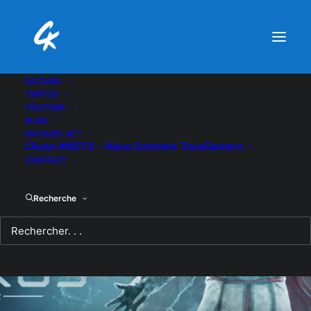
ACCUEIL
TWITCH
YOUTUBE
BLOG
QUI SUIS-JE ?
L’Asso #NSTG – Nous Sommes TousGamers
CONTACT
Recherche