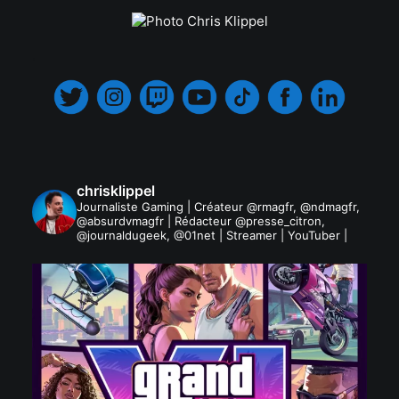
.
chrisklippel
Journaliste Gaming | Créateur @rmagfr, @ndmagfr,
@absurdvmagfr | Rédacteur @presse_citron,
@journaldugeek, @01net | Streamer | YouTuber |