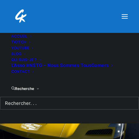
ACCUEIL
TWITCH
YOUTUBE
BLOG
QUI SUIS-JE ?
L’Asso #NSTG – Nous Sommes TousGamers
CONTACT
Recherche