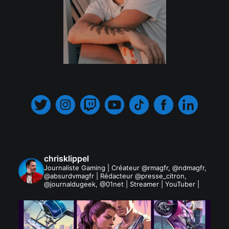
.
chrisklippel
Journaliste Gaming | Créateur @rmagfr, @ndmagfr,
@absurdvmagfr | Rédacteur @presse_citron,
@journaldugeek, @01net | Streamer | YouTuber |