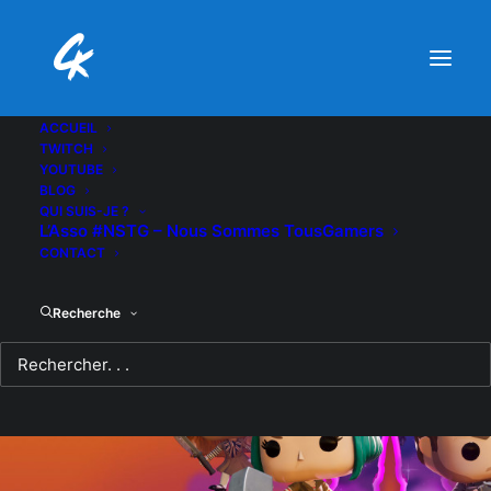
ACCUEIL
TWITCH
YOUTUBE
BLOG
QUI SUIS-JE ?
L’Asso #NSTG – Nous Sommes TousGamers
CONTACT
Recherche