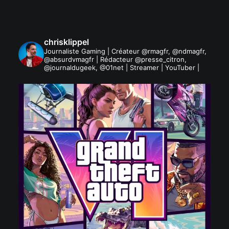
chrisklippel
Journaliste Gaming | Créateur @rmagfr, @ndmagfr,
@absurdvmagfr | Rédacteur @presse_citron,
@journaldugeek, @01net | Streamer | YouTuber |