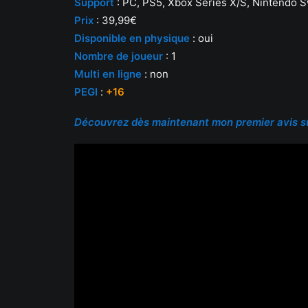
Support
: PC, PS5, Xbox Series X/S, Nintendo 
Prix
: 39,99€
Disponible en physique
: oui
Nombre de joueur
: 1
Multi en ligne
: non
PEGI
:
+16
Découvrez dès maintenant mon premier avis sur