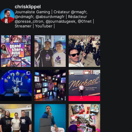
chrisklippel
Journaliste Gaming | Créateur @rmagfr,
@ndmagfr, @absurdvmagfr | Rédacteur
@presse_citron, @journaldugeek, @01net |
Streamer | YouTuber |