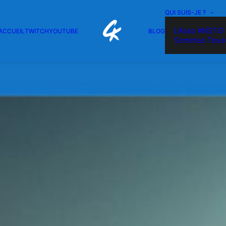
QUI SUIS-JE ?
L’Asso #NSTG 
ACCUEIL
TWITCH
YOUTUBE
BLOG
Sommes Tous