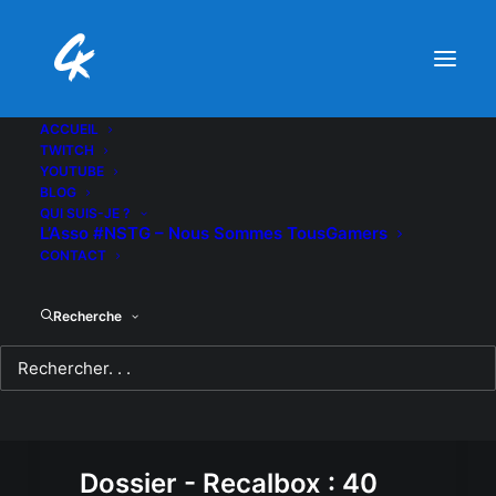
ACCUEIL
TWITCH
YOUTUBE
BLOG
QUI SUIS-JE ?
L’Asso #NSTG – Nous Sommes TousGamers
CONTACT
Recherche
Dossier - Recalbox : 40