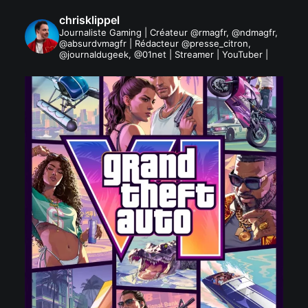
chrisklippel
Journaliste Gaming | Créateur @rmagfr, @ndmagfr,
@absurdvmagfr | Rédacteur @presse_citron,
@journaldugeek, @01net | Streamer | YouTuber |