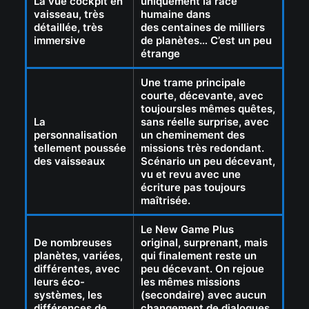
La vue cockpit en
uniquement la race
vaisseau, très
humaine dans
détaillée, très
des centaines de milliers
immersive
de planètes… C’est un peu
étrange
Une trame principale
courte, décevante, avec
toujoursles mêmes quêtes,
La
sans réelle surprise, avec
personnalisation
un cheminement des
tellement poussée
missions très redondant.
des vaisseaux
Scénario un peu décevant,
vu et revu avec une
écriture pas toujours
maîtrisée.
Le New Game Plus
De nombreuses
original, surprenant, mais
planètes, variées,
qui finalement reste un
différentes, avec
peu décevant. On rejoue
leurs éco-
les mêmes missions
systèmes, les
(secondaire) avec aucun
différences de
changement de dialogues