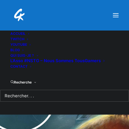
ACCUEIL
TWITCH
YOUTUBE
BLOG
QUI SUIS-JE ?
L’Asso #NSTG – Nous Sommes TousGamers
CONTACT
Recherche