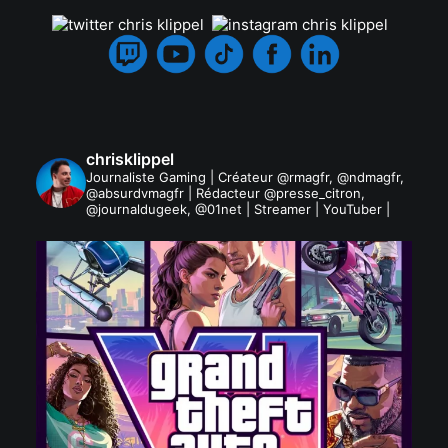
chrisklippel
Journaliste Gaming | Créateur @rmagfr, @ndmagfr,
@absurdvmagfr | Rédacteur @presse_citron,
@journaldugeek, @01net | Streamer | YouTuber |