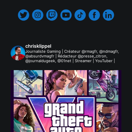
.
chrisklippel
Journaliste Gaming | Créateur @rmagfr, @ndmagfr,
@absurdvmagfr | Rédacteur @presse_citron,
@journaldugeek, @01net | Streamer | YouTuber |