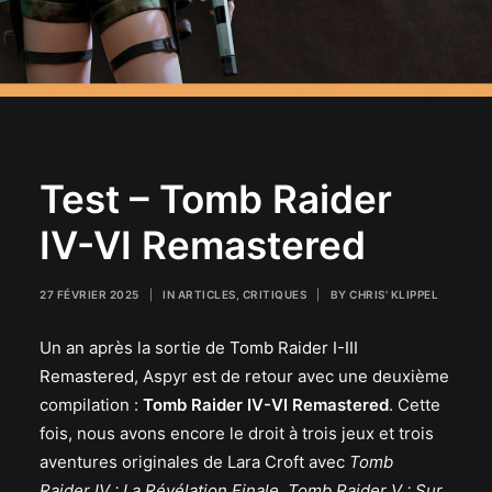
Test – Tomb Raider
IV-VI Remastered
27 FÉVRIER 2025
|
IN
ARTICLES
,
CRITIQUES
|
BY
CHRIS' KLIPPEL
Un an après la sortie de
Tomb Raider I-III
Remastered
, Aspyr est de retour avec une deuxième
compilation :
Tomb Raider IV-VI Remastered
. Cette
fois, nous avons encore le droit à trois jeux et trois
aventures originales de Lara Croft avec
Tomb
Raider IV : La Révélation Finale
,
Tomb Raider V : Sur