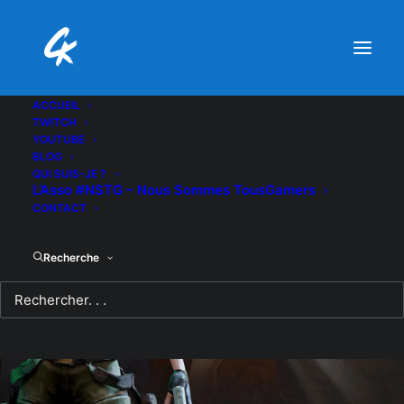
ACCUEIL
TWITCH
YOUTUBE
BLOG
QUI SUIS-JE ?
L’Asso #NSTG – Nous Sommes TousGamers
CONTACT
Recherche