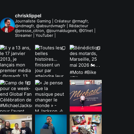
chrisklippel
Journaliste Gaming | Créateur @rmagfr,
@ndmagfr, @absurdvmagfr | Rédacteur
@presse_citron, @journaldugeek, @01net |
Streamer | YouTuber |