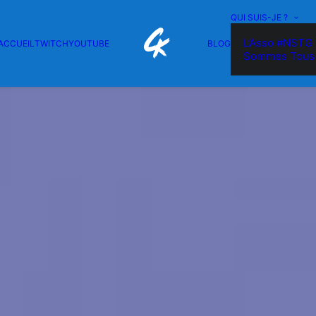
QUI SUIS-JE ?
L’Asso #NSTG 
ACCUEIL
TWITCH
YOUTUBE
BLOG
Sommes Tous