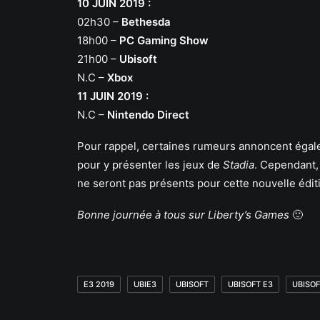
10 JUIN 2019 :
02h30 –
Bethesda
18h00 –
PC Gaming Show
21h00 –
Ubisoft
N.C –
Xbox
11 JUIN 2019 :
N.C –
Nintendo Direct
Pour rappel, certaines rumeurs annoncent éga
pour y présenter les jeux de
Stadia
. Cependant, 
ne seront pas présents pour cette nouvelle éditi
Bonne journée à tous sur Liberty’s Games
🙂
E3 2019
UBIE3
UBISOFT
UBISOFT E3
UBISOF