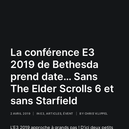
La conférence E3
2019 de Bethesda
prend date… Sans
The Elder Scrolls 6 et
sans Starfield
2 AVRIL 2019
|
IN
E3
,
ARTICLES
,
ÉVENT
|
BY
CHRIS' KLIPPEL
L’E3 2019 approche à grands pas ! D’ici deux petits