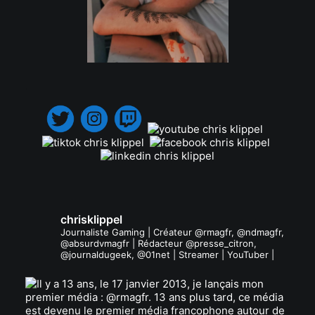
.
chrisklippel
Journaliste Gaming | Créateur @rmagfr, @ndmagfr,
@absurdvmagfr | Rédacteur @presse_citron,
@journaldugeek, @01net | Streamer | YouTuber |