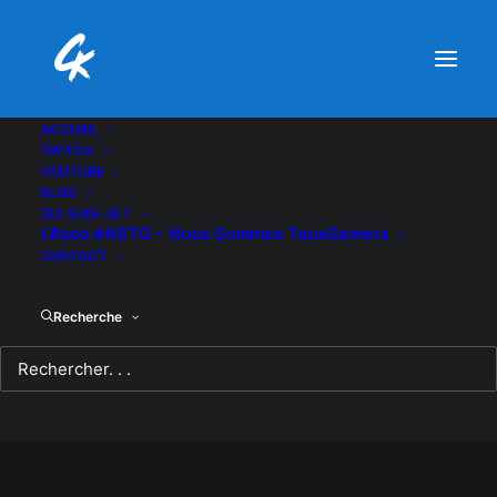
ACCUEIL
TWITCH
YOUTUBE
BLOG
QUI SUIS-JE ?
L’Asso #NSTG – Nous Sommes TousGamers
CONTACT
Recherche