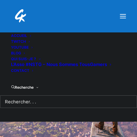
ACCUEIL
TWITCH
YOUTUBE
BLOG
QUI SUIS-JE ?
L’Asso #NSTG – Nous Sommes TousGamers
CONTACT
Recherche