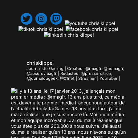
.
chrisklippel
Journaliste Gaming | Créateur @rmagfr, @ndmagfr,
@absurdvmagfr | Rédacteur @presse_citron,
@journaldugeek, @01net | Streamer | YouTuber |