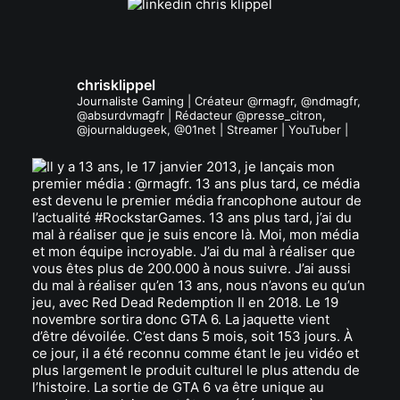
chrisklippel
Journaliste Gaming | Créateur @rmagfr, @ndmagfr,
@absurdvmagfr | Rédacteur @presse_citron,
@journaldugeek, @01net | Streamer | YouTuber |