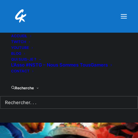
ACCUEIL
TWITCH
YOUTUBE
BLOG
QUI SUIS-JE ?
L’Asso #NSTG – Nous Sommes TousGamers
CONTACT
Recherche