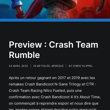
Preview : Crash Team
Rumble
24 AVRIL 2023
|
IN
ARTICLES
,
APERÇUS
|
BY
CHRIS' KLIPPEL
Après un retour gagnant en 2017 et 2019 avec les
remakes Crash Bandicoot N-Sane Trilogy et CTR :
Crash Team Racing Nitro Fueled, puis une
confirmation avec Crash Bandicoot 4 It’s About Time,
on commençait à reprendre espoir et nous dire que
les années noires étaient derrière notre marsupial