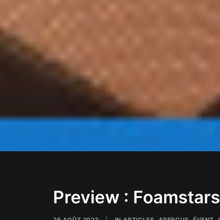
Preview : Foamstars
26 AOÛT 2023
|
IN
ARTICLES
,
APERÇUS
,
ÉVENT
,