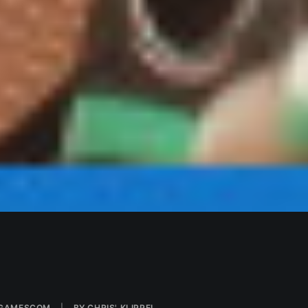
GAMESCOM
|
BY
CHRIS' KLIPPEL