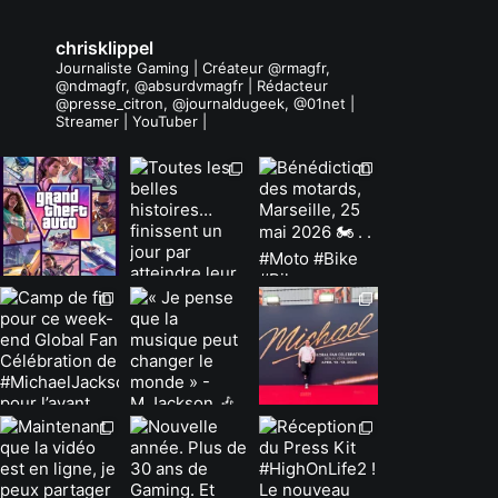
chrisklippel
Journaliste Gaming | Créateur @rmagfr,
@ndmagfr, @absurdvmagfr | Rédacteur
@presse_citron, @journaldugeek, @01net |
Streamer | YouTuber |