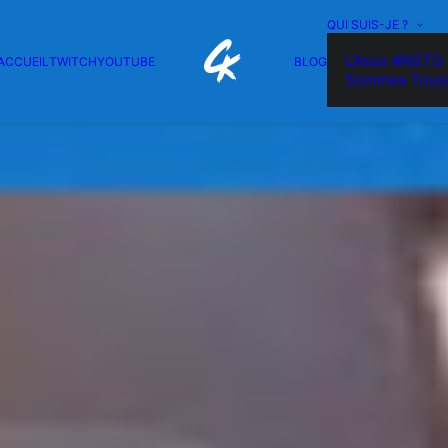
QUI SUIS-JE ?
L’Asso #NSTG 
ACCUEIL
TWITCH
YOUTUBE
BLOG
Sommes Tous