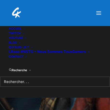
ACCUEIL
TWITCH
YOUTUBE
BLOG
QUI SUIS-JE ?
L’Asso #NSTG – Nous Sommes TousGamers
CONTACT
Recherche