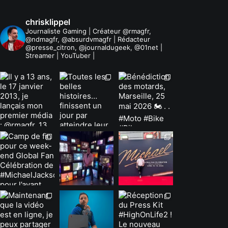
chrisklippel
Journaliste Gaming | Créateur @rmagfr,
@ndmagfr, @absurdvmagfr | Rédacteur
@presse_citron, @journaldugeek, @01net |
Streamer | YouTuber |