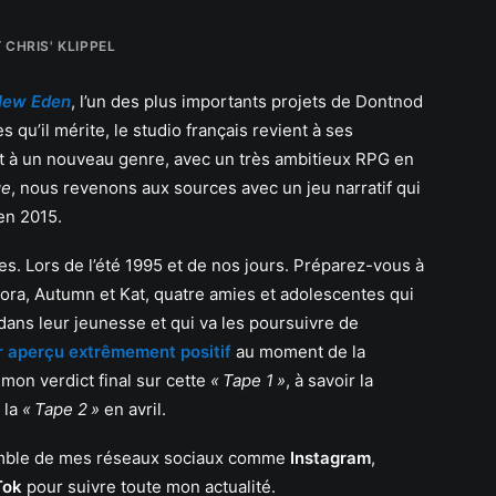
Y
CHRIS' KLIPPEL
 New Eden
, l’un des plus importants projets de Dontnod
qu’il mérite, le studio français revient à ses
it à un nouveau genre, avec un très ambitieux RPG en
ge
, nous revenons aux sources avec un jeu narratif qui
n 2015.
es. Lors de l’été 1995 et de nos jours. Préparez-vous à
ora, Autumn et Kat, quatre amies et adolescentes qui
ans leur jeunesse et qui va les poursuivre de
r aperçu extrêmement positif
au moment de la
mon verdict final sur cette
« Tape 1 »
, à savoir la
 la
« Tape 2 »
en avril.
semble de mes réseaux sociaux comme
Instagram
,
Tok
pour suivre toute mon actualité.