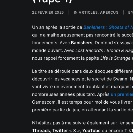
22 FÉVRIER 2025
|
IN
ARTICLES
,
APERÇUS
|
B
Un an après la sortie de
Banishers : Ghosts of
qui n’a malheureusement pas rencontré le succès 
fondements. Avec
Banishers
, Dontnod s’essaya
monde ouvert. Avec
Lost Records : Bloom & Ra
nous rappel forcément la pépite
Life is Strange
e
Le titre se déroule dans deux époques différent
découvrir les vacances et le secret de Swann, N
vont vivre un événement troublant et marquant d
nombreuses années plus tard. Après
un premie
Gamescom, il est temps pour moi de vous livrer 
première partie du jeu, en attendant la sortie de
N’hésitez pas à me suivre également sur l’en
Threads
,
Twitter « X »
,
YouTube
ou encore
Tik