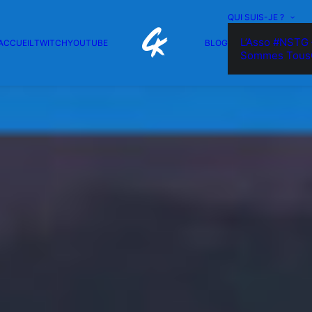
QUI SUIS-JE ?
L’Asso #NSTG 
ACCUEIL
TWITCH
YOUTUBE
BLOG
Sommes Tous