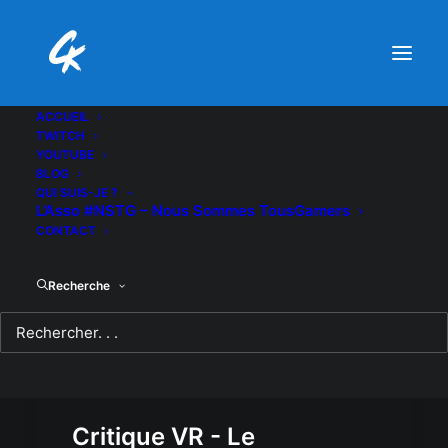
ACCUEIL
TWITCH
YOUTUBE
BLOG
QUI SUIS-JE ?
L’Asso #NSTG – Nous Sommes TousGamers
CONTACT
Recherche
Critique VR - Le