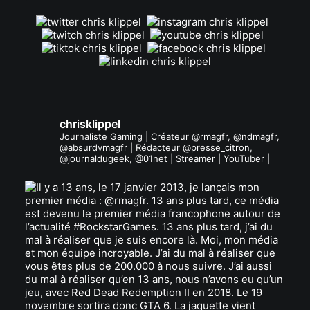
chrisklippel
Journaliste Gaming | Créateur @rmagfr, @ndmagfr,
@absurdvmagfr | Rédacteur @presse_citron,
@journaldugeek, @01net | Streamer | YouTuber |