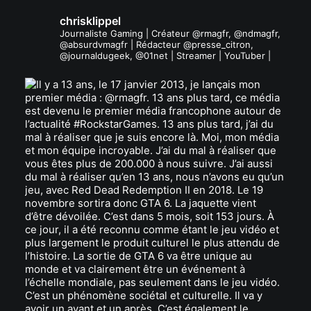
chrisklippel
Journaliste Gaming | Créateur @rmagfr, @ndmagfr,
@absurdvmagfr | Rédacteur @presse_citron,
@journaldugeek, @01net | Streamer | YouTuber |