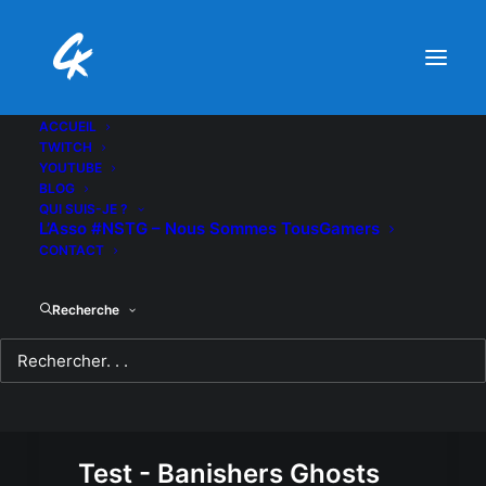
ACCUEIL
TWITCH
YOUTUBE
BLOG
QUI SUIS-JE ?
L’Asso #NSTG – Nous Sommes TousGamers
CONTACT
Recherche
Test - Banishers Ghosts