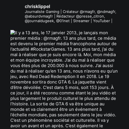
chrisklippel
Journaliste Gaming | Créateur @rmagfr, @ndmagfr,
@absurdvmagfr | Rédacteur @presse_citron,
@journaldugeek, @01net | Streamer | YouTuber |