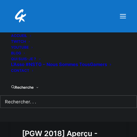
ACCUEIL
TWITCH
YOUTUBE
BLOG
QUI SUIS-JE ?
L’Asso #NSTG – Nous Sommes TousGamers
CONTACT
Recherche
[PGW 2018] Aperçu -