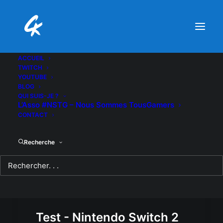
ACCUEIL
TWITCH
YOUTUBE
BLOG
QUI SUIS-JE ?
L’Asso #NSTG – Nous Sommes TousGamers
CONTACT
Recherche
Test - Nintendo Switch 2