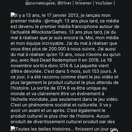
@journaldugeek, @01net | Streamer | YouTuber |