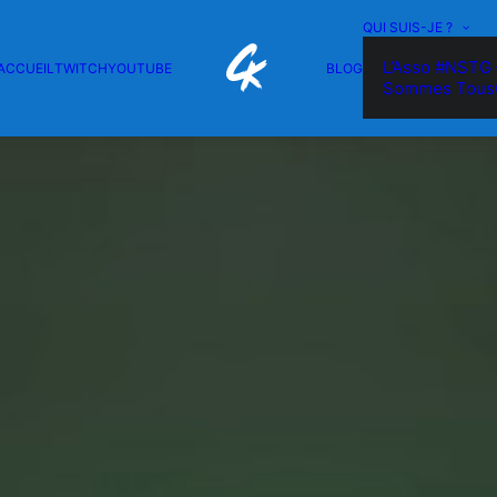
QUI SUIS-JE ?
L’Asso #NSTG 
ACCUEIL
TWITCH
YOUTUBE
BLOG
Sommes Tous