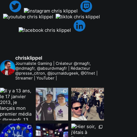
chrisklippel
Journaliste Gaming | Créateur @rmagfr,
@ndmagfr, @absurdvmagfr | Rédacteur
@presse_citron, @journaldugeek, @01net |
Streamer | YouTuber |