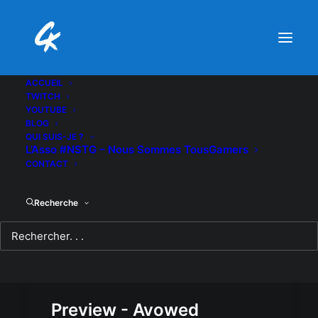
ACCUEIL
TWITCH
YOUTUBE
BLOG
QUI SUIS-JE ?
L’Asso #NSTG – Nous Sommes TousGamers
CONTACT
Recherche
Preview - Avowed