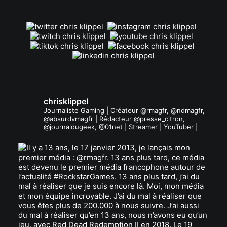
.
chrisklippel
Journaliste Gaming | Créateur @rmagfr, @ndmagfr,
@absurdvmagfr | Rédacteur @presse_citron,
@journaldugeek, @01net | Streamer | YouTuber |