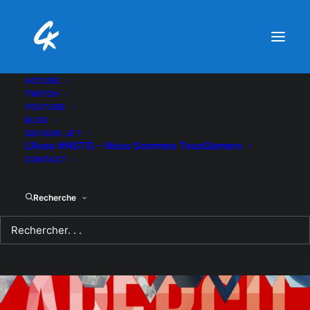
ACCUEIL
TWITCH
YOUTUBE
BLOG
QUI SUIS-JE ?
L’Asso #NSTG – Nous Sommes TousGamers
CONTACT
Recherche