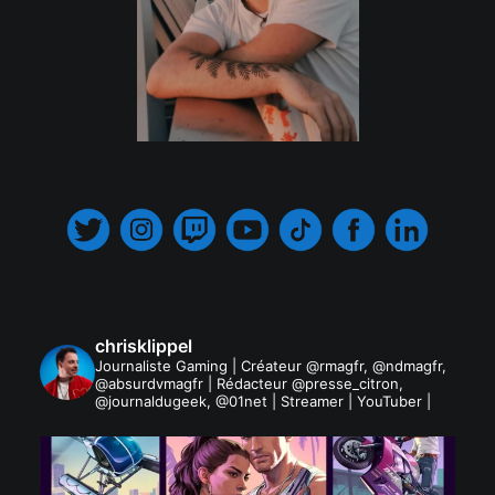
.
chrisklippel
Journaliste Gaming | Créateur @rmagfr, @ndmagfr,
@absurdvmagfr | Rédacteur @presse_citron,
@journaldugeek, @01net | Streamer | YouTuber |