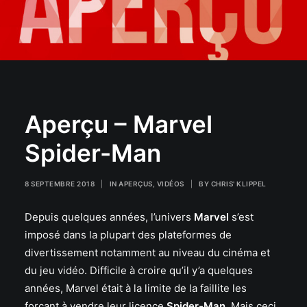
Aperçu – Marvel
Spider-Man
8 SEPTEMBRE 2018
|
IN
APERÇUS
,
VIDÉOS
|
BY
CHRIS' KLIPPEL
Depuis quelques années, l’univers
Marvel
s’est
imposé dans la plupart des plateformes de
divertissement notamment au niveau du cinéma et
du jeu vidéo. Difficile à croire qu’il y’a quelques
années, Marvel était à la limite de la faillite les
forçant à vendre leur licence
Spider-Man
. Mais ceci