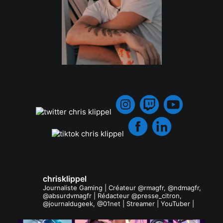
.
chrisklippel
Journaliste Gaming | Créateur @rmagfr, @ndmagfr,
@absurdvmagfr | Rédacteur @presse_citron,
@journaldugeek, @01net | Streamer | YouTuber |