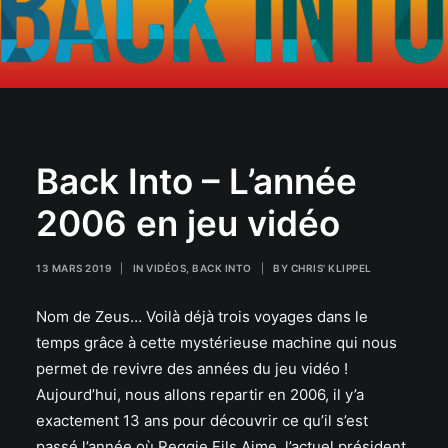
Back Into – L’année
2006 en jeu vidéo
13 MARS 2019
|
IN
VIDÉOS
,
BACK INTO
|
BY
CHRIS' KLIPPEL
Nom de Zeus… Voilà déjà trois voyages dans le
temps grâce à cette mystérieuse machine qui nous
permet de revivre des années du jeu vidéo !
Aujourd’hui, nous allons repartir en 2006, il y’a
exactement 13 ans pour découvrir ce qu’il s’est
passé l’année où Reggie Fils Aime, l’actuel président