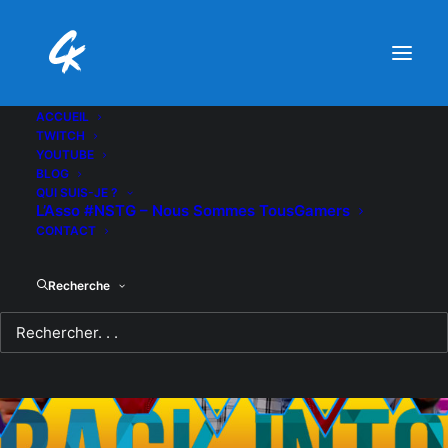
ACCUEIL
TWITCH
YOUTUBE
BLOG
QUI SUIS-JE ?
L’Asso #NSTG – Nous Sommes TousGamers
CONTACT
Recherche