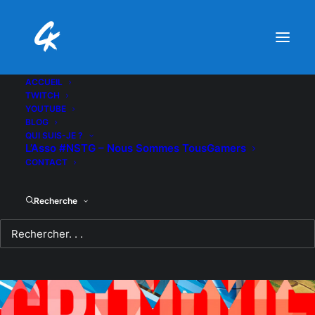
ACCUEIL
TWITCH
YOUTUBE
BLOG
QUI SUIS-JE ?
L’Asso #NSTG – Nous Sommes TousGamers
CONTACT
Recherche