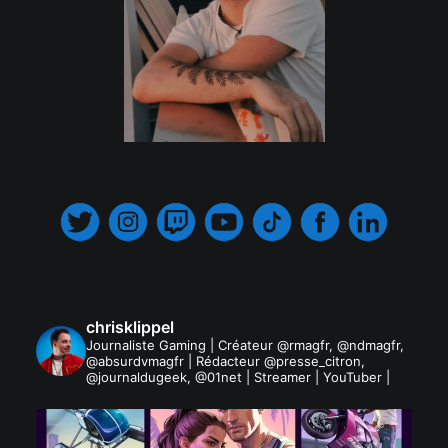
.
chrisklippel
Journaliste Gaming | Créateur @rmagfr, @ndmagfr,
@absurdvmagfr | Rédacteur @presse_citron,
@journaldugeek, @01net | Streamer | YouTuber |