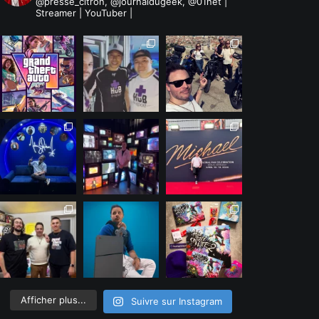
@presse_citron, @journaldugeek, @01net |
Streamer | YouTuber |
Afficher plus...
Suivre sur Instagram