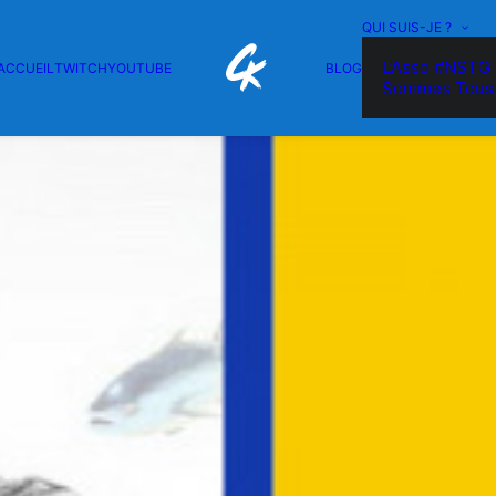
QUI SUIS-JE ?
L’Asso #NSTG 
ACCUEIL
TWITCH
YOUTUBE
BLOG
Sommes Tous