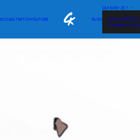
QUI SUIS-JE ?
L’Asso #NSTG 
ACCUEIL
TWITCH
YOUTUBE
BLOG
Sommes Tous