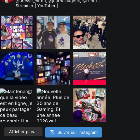
@presse_citron, @journaldugeek, @01net |
Streamer | YouTuber |
Afficher plus...
Suivre sur Instagram