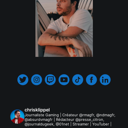
.
chrisklippel
Journaliste Gaming | Créateur @rmagfr, @ndmagfr,
@absurdvmagfr | Rédacteur @presse_citron,
@journaldugeek, @01net | Streamer | YouTuber |