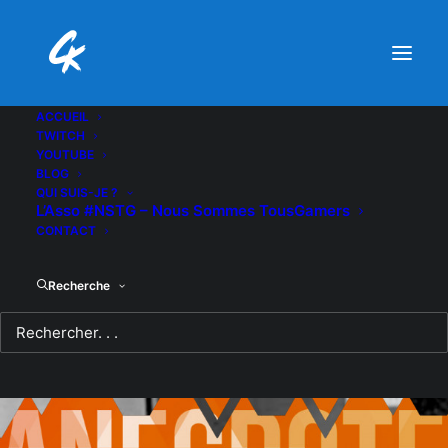
ACCUEIL
TWITCH
YOUTUBE
BLOG
QUI SUIS-JE ?
L’Asso #NSTG – Nous Sommes TousGamers
CONTACT
Recherche